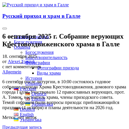
Русский приход и храм в Галле
6 сентября 2025 г. Собрание верующих
Главная страница
Богослужения
Крестовоздвиженского храма в Галле
Община
Богослужения
18. сентября 2025
Благотворительность
от
Alexei Tomjuk
Фотографии
с
нет комментариев
Фотографии прихода
Allgemein
Виды храма
История
6 сентября после литургии, в 10:00 состоялось годовое
Община
собрание прихода Храма Крестовоздвижения, домового храма
Русский
города Галле. Участвовало 12 православных верующих, прот.
Deutsch
А. Томюк, настоятель храма, члены приходского совета.
English
Темой собрания были вопросы прихода: приближающийся
Українська
праздник (4 октября) и планы деятельности на 2026 год.
Deutsch
English
Метки: нет меток
Українська
Предыдущая запись