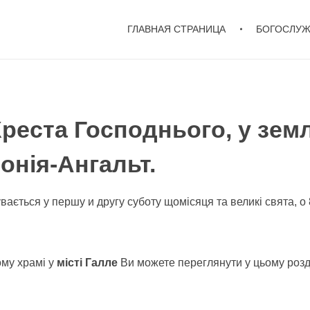
ГЛАВНАЯ СТРАНИЦА
БОГОСЛУ
реста Господнього, у земл
онія-Ангальт.
увається у першу и другу суботу щомісяця та великі свята, o 
ому храмі у
місті Галле
Ви можете переглянути у цьому розді