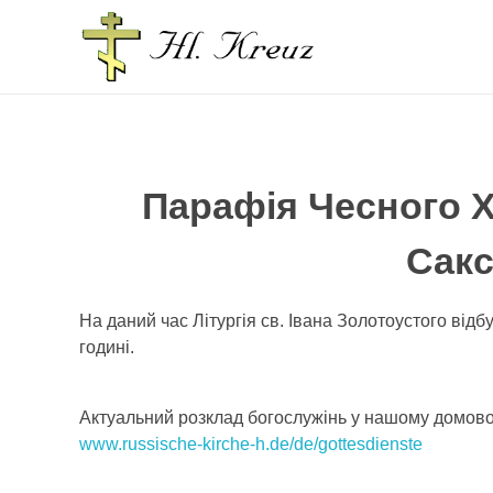
Парафія Чесного Хреста Господнього, у землі Саксонія-Ангальт
Парафія Чесного Х
Сакс
На даний час Літургія св. Івана Золотоустого відб
годині.
Актуальний розклад богослужінь у нашому домов
www.russische-kirche-h.de/de/gottesdienste