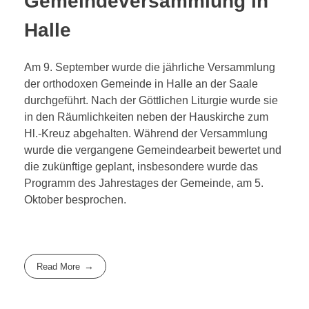
Gemeindeversammlung in
Fotos
ENGLISH
Halle
Gemeindebilder
Geschichte
Ansichten
Russische Orthodoxe Kirche
Gemeinde
УКРАЇНСЬКА
Am 9. September wurde die jährliche Versammlung
der orthodoxen Gemeinde in Halle an der Saale
Russische Orthodoxe Kirche in Deutschland
durchgeführt. Nach der Göttlichen Liturgie wurde sie
in den Räumlichkeiten neben der Hauskirche zum
Geschichte
Hl.-Kreuz abgehalten. Während der Versammlung
wurde die vergangene Gemeindearbeit bewertet und
die zukünftige geplant, insbesondere wurde das
Programm des Jahrestages der Gemeinde, am 5.
Oktober besprochen.
Read More