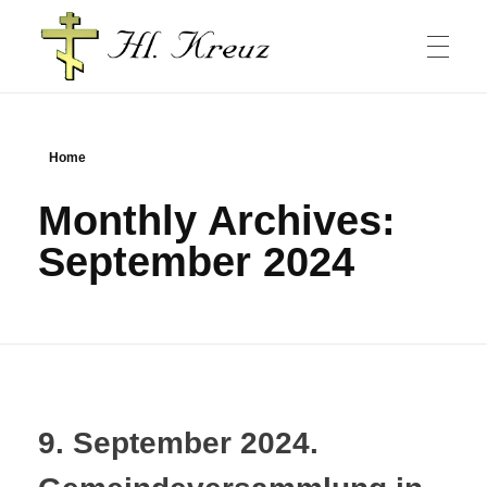
HAUPTSEITE
Russische Gemeinde und Kirche in Halle/Saale
Home
Monthly Archives:
GOTTESDIENSTE
September 2024
GEMEINDE
Gottesdienste
РУССКИЙ
9. September 2024.
Wohltätigkeit