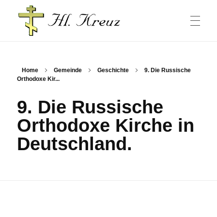
HAUPTSEITE
Russische Gemeinde und Kirche in Halle/Saale
Home
Gemeinde
Geschichte
9. Die Russische
Orthodoxe Kir...
GOTTESDIENSTE
9. Die Russische
Orthodoxe Kirche in
GEMEINDE
Deutschland.
Gottesdienste
РУССКИЙ
Wohltätigkeit