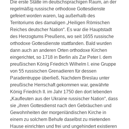
Fotos
Die erste Stätte im deutschsprachigen Raum, an der
ENGLISH
regelmäßig russische orthodoxe Gottesdienste
Gemeindebilder
Geschichte
gefeiert worden waren, lag außerhalb des
Territoriums des damaligen „Heiligen Römischen
Ansichten
Russische Orthodoxe Kirche
Gemeinde
УКРАЇНСЬКА
Reiches deutscher Nation“. Es war die Hauptstadt
des Herzogtums Preußens, wo seit 1655 russische
Russische Orthodoxe Kirche in Deutschland
orthodoxe Gottesdienste stattfanden. Bald wurden
Geschichte
dann auch an anderen Orten orthodoxe Kirchen
eingerichtet, so 1718 in Berlin als Zar Peter I. dem
preußischen König Friedrich Wilhelm I. eine Gruppe
von 55 russischen Grenadieren für dessen
Paradentruppe überließ. Nachdem Breslau unter
preußische Herrschaft gekommen war, gewährte
König Friedrich II. im Jahr 1750 den dort lebenden
„Kaufleuten aus der Ukraine russischer Nation“, dass
sie „ihren Gottesdienst nach den Gebräuchen und
Gewohnheiten der morgenländischen Kirche in
einem zu solchem Behufe daselbst zu mietenden
Hause einrichten und frei und ungehindert existieren