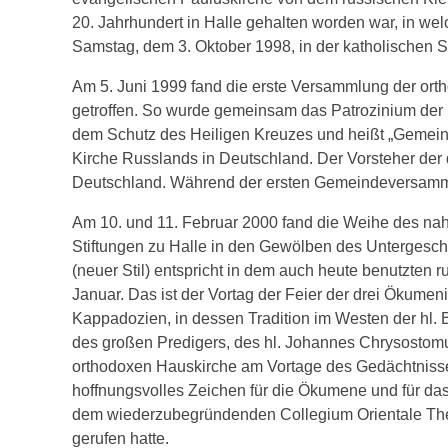
20. Jahrhundert in Halle gehalten worden war, in we
Samstag, dem 3. Oktober 1998, in der katholischen St.
Am 5. Juni 1999 fand die erste Versammlung der ort
getroffen. So wurde gemeinsam das Patrozinium der
dem Schutz des Heiligen Kreuzes und heißt „Gemeind
Kirche Russlands in Deutschland. Der Vorsteher der 
Deutschland. Während der ersten Gemeindeversamml
Am 10. und 11. Februar 2000 fand die Weihe des nah
Stiftungen zu Halle in den Gewölben des Untergesch
(neuer Stil) entspricht in dem auch heute benutzten r
Januar. Das ist der Vortag der Feier der drei Ökumen
Kappadozien, in dessen Tradition im Westen der hl. 
des großen Predigers, des hl. Johannes Chrysostomu
orthodoxen Hauskirche am Vortage des Gedächtnisses
hoffnungsvolles Zeichen für die Ökumene und für d
dem wiederzubegründenden Collegium Orientale Theo
gerufen hatte.