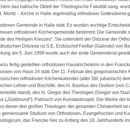
lchem das hallische Oktett der Theologische Fakultät sang, wur
 Moritz – Kirche in Halle regelmäßig orthodoxer Gottesdienst ge
hodoxen Gemeinde in Halle statt. Es wurden wichtige Entschei
 neuen orthodoxen Kirchengemeinde bestimmt: Die Gemeinde st
e des Heiligen Kreuzes“. Sie untersteht der Diözese der Orth
deutschen Diözese ist S.E. Erzbischof Feofan (Galinski) von Be
ung am 5. Juni 1999 wurde auch der erste Gemeinderat gewäh
ezu fertig gestellten orthodoxen Hauskircheleins in den Franc
ossen von Haus 24 statt. Der 11. Februar des gregorianischen
ussischen orthodoxen Kirchenkalender (alter Stil; julianisch) de
ischen Lehrer und Bischöfe, des hl. Basilius des Großen (von C
Benedikt stand), des hl. Gregor des Theologen (Gregor von Naz
s („Goldmund“). Patriarch von Konstantinopel. Die Weihe der k
 dieser drei großen Theologen der gesamten Christenheit ist 
as gemeinsame Studium von Orthodoxen, Evangelischen und Kat
logicum, das Francke hier zu Anfang des 18. Jahrhunderts in