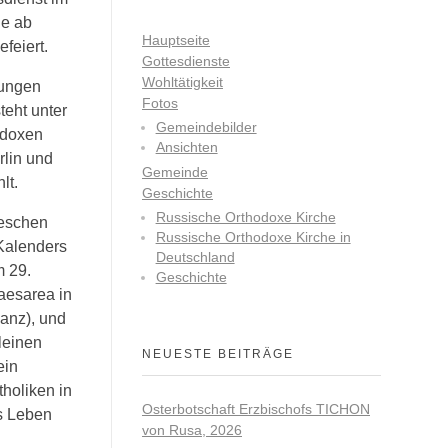
de ab
Hauptseite
feiert.
Gottesdienste
Wohltätigkeit
dungen
Fotos
eht unter
Gemeindebilder
odoxen
Ansichten
rlin und
Gemeinde
lt.
Geschichte
Russische Orthodoxe Kirche
keschen
Russische Orthodoxe Kirche in
 Kalenders
Deutschland
m 29.
Geschichte
aesarea in
ianz), und
leinen
NEUESTE BEITRÄGE
ein
holiken in
Osterbotschaft Erzbischofs TICHON
s Leben
von Rusa, 2026